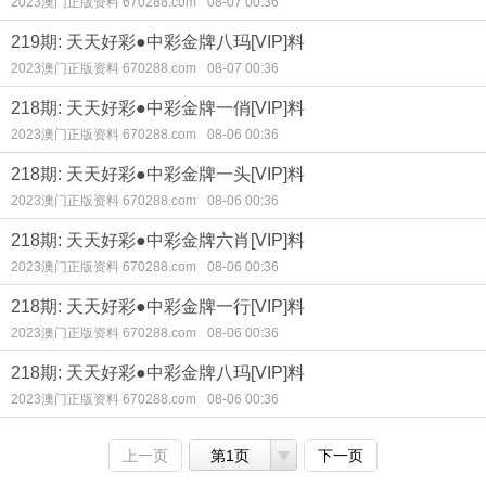
2023澳门正版资料 670288.com
08-07 00:36
219期: 天天好彩●中彩金牌八玛[VIP]料
2023澳门正版资料 670288.com
08-07 00:36
218期: 天天好彩●中彩金牌一俏[VIP]料
2023澳门正版资料 670288.com
08-06 00:36
218期: 天天好彩●中彩金牌一头[VIP]料
2023澳门正版资料 670288.com
08-06 00:36
218期: 天天好彩●中彩金牌六肖[VIP]料
2023澳门正版资料 670288.com
08-06 00:36
218期: 天天好彩●中彩金牌一行[VIP]料
2023澳门正版资料 670288.com
08-06 00:36
218期: 天天好彩●中彩金牌八玛[VIP]料
2023澳门正版资料 670288.com
08-06 00:36
上一页
第1页
下一页