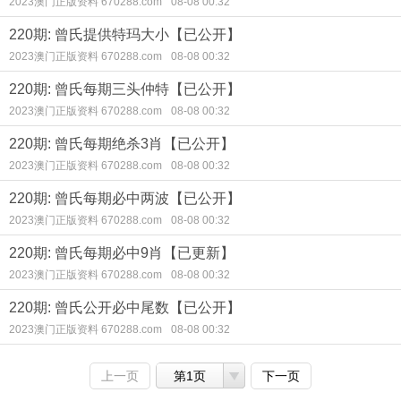
2023澳门正版资料 670288.com
08-08 00:32
220期: 曾氏提供特玛大小【已公开】
2023澳门正版资料 670288.com
08-08 00:32
220期: 曾氏每期三头仲特【已公开】
2023澳门正版资料 670288.com
08-08 00:32
220期: 曾氏每期绝杀3肖【已公开】
2023澳门正版资料 670288.com
08-08 00:32
220期: 曾氏每期必中两波【已公开】
2023澳门正版资料 670288.com
08-08 00:32
220期: 曾氏每期必中9肖【已更新】
2023澳门正版资料 670288.com
08-08 00:32
220期: 曾氏公开必中尾数【已公开】
2023澳门正版资料 670288.com
08-08 00:32
上一页
第1页
下一页