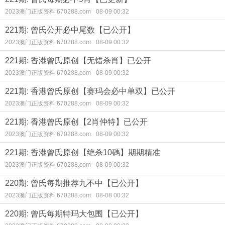
2023澳门正版资料 670288.com
08-09 00:32
221期: 曾氏公开必中尾数【已公开】
2023澳门正版资料 670288.com
08-09 00:32
221期: 香港曾氏原创【无错杀肖】已公开
2023澳门正版资料 670288.com
08-09 00:32
221期: 香港曾氏原创【赛玛会必中单双】已公开
2023澳门正版资料 670288.com
08-09 00:32
221期: 香港曾氏原创【2肖仲特】已公开
2023澳门正版资料 670288.com
08-09 00:32
221期: 香港曾氏原创【绝杀10碼】期期精准
2023澳门正版资料 670288.com
08-09 00:32
220期: 曾氏每期推荐九不中【已公开】
2023澳门正版资料 670288.com
08-08 00:32
220期: 曾氏每期特玛大包围【已公开】