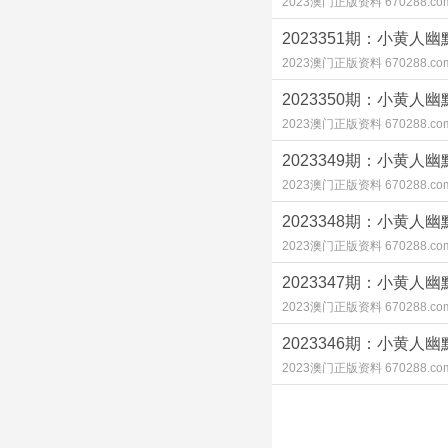
2023澳门正版资料 670288.co
2023351期：小黄人幽
2023澳门正版资料 670288.co
2023350期：小黄人幽
2023澳门正版资料 670288.co
2023349期：小黄人幽
2023澳门正版资料 670288.co
2023348期：小黄人幽
2023澳门正版资料 670288.co
2023347期：小黄人幽
2023澳门正版资料 670288.co
2023346期：小黄人幽
2023澳门正版资料 670288.co