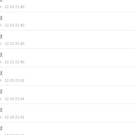
m
12-24 21:40
默
m
12-23 21:40
默
m
12-22 21:40
默
m
12-21 21:40
默
m
12-20 21:42
默
m
12-19 21:44
默
m
12-18 21:41
默