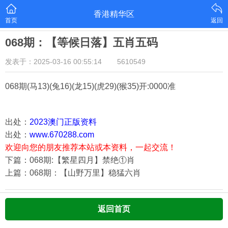
香港精华区
首页
返回
068期：【等候日落】五肖五码
发表于：2025-03-16 00:55:14
5610549
068期
(马13)(兔16)(龙15)(虎29)(猴35)
开:0000准
出处：
2023澳门正版资料
出处：
www.670288.com
欢迎向您的朋友推荐本站或本资料，一起交流！
下篇：068期:【繁星四月】禁绝①肖
上篇：068期：【山野万里】稳猛六肖
返回首页