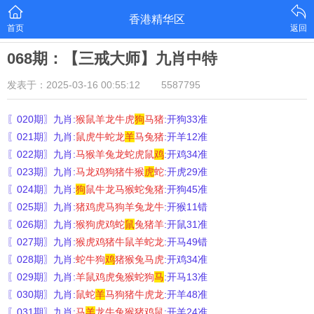
香港精华区
首页
返回
068期：【三戒大师】九肖中特
发表于：2025-03-16 00:55:12
5587795
〖020期〗九肖:
猴鼠羊龙牛虎
狗
马猪
:开狗33准
〖021期〗九肖:
鼠虎牛蛇龙
羊
马兔猪
:开羊12准
〖022期〗九肖:
马猴羊兔龙蛇虎鼠
鸡
:开鸡34准
〖023期〗九肖:
马龙鸡狗猪牛猴
虎
蛇
:开虎29准
〖024期〗九肖:
狗
鼠牛龙马猴蛇兔猪
:开狗45准
〖025期〗九肖:
猪鸡虎马狗羊兔龙牛
:开猴11错
〖026期〗九肖:
猴狗虎鸡蛇
鼠
兔猪羊
:开鼠31准
〖027期〗九肖:
猴虎鸡猪牛鼠羊蛇龙
:开马49错
〖028期〗九肖:
蛇牛狗
鸡
猪猴兔马虎
:开鸡34准
〖029期〗九肖:
羊鼠鸡虎兔猴蛇狗
马
:开马13准
〖030期〗九肖:
鼠蛇
羊
马狗猪牛虎龙
:开羊48准
〖031期〗九肖:
马
羊
龙牛兔猴猪鸡鼠
:开羊24准