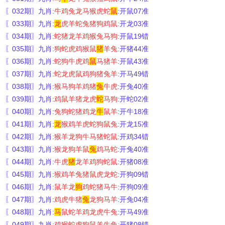
〖032期〗九肖:
牛鸡兔龙马猴虎蛇
鼠
:开鼠07准
〖033期〗九肖:
龙
虎羊蛇兔猪狗鸡鼠
:开龙03准
〖034期〗九肖:
蛇猪龙羊鸡猴兔马狗
:开鼠19错
〖035期〗九肖:
狗蛇虎鸡猴鼠
猪
羊兔
:开猪44准
〖036期〗九肖:
蛇狗牛虎鸡
鼠
马猪羊
:开鼠43准
〖037期〗九肖:
蛇龙虎鼠鸡狗猪兔羊
:开马49错
〖038期〗九肖:
猴马狗羊鸡猪
兔
牛虎
:开兔40准
〖039期〗九肖:
鸡鼠羊猪龙虎
蛇
马狗
:开蛇02准
〖040期〗九肖:
兔狗蛇猪鸡龙
牛
鼠羊
:开牛18准
〖041期〗九肖:
龙
猴鸡羊虎蛇狗鼠兔
:开龙15准
〖042期〗九肖:
猴羊龙狗牛马猪蛇鼠
:开鸡34错
〖043期〗九肖:
猴龙狗羊鼠
兔
鸡马蛇
:开兔40准
〖044期〗九肖:
牛虎
猪
龙羊鸡狗蛇鼠
:开猪08准
〖045期〗九肖:
猴鸡羊兔猪鼠虎龙蛇
:开狗09错
〖046期〗九肖:
鼠羊龙
狗
鸡蛇猪马牛
:开狗09准
〖047期〗九肖:
鸡虎牛猪
兔
龙狗马羊
:开兔04准
〖048期〗九肖:
马
鼠蛇羊鸡龙虎牛兔
:开马49准
〖049期〗九肖:
鸡猴蛇虎狗鼠羊牛兔
:开猪08错