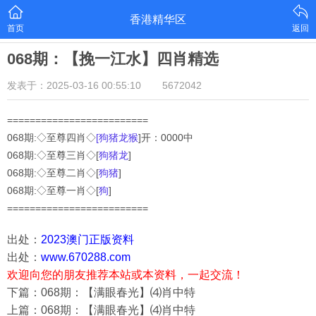
香港精华区
首页
返回
068期：【挽一江水】四肖精选
发表于：2025-03-16 00:55:10
5672042
=========================
068期:◇至尊四肖◇
[狗猪龙猴
]开：0000中
068
期:◇至尊三肖◇[
狗猪龙
]
068
期:◇至尊二肖◇[
狗猪
]
068
期:◇至尊一肖◇[
狗
]
=========================
出处：
2023澳门正版资料
出处：
www.670288.com
欢迎向您的朋友推荐本站或本资料，一起交流！
下篇：068期：【满眼春光】⑷肖中特
上篇：068期：【满眼春光】⑷肖中特