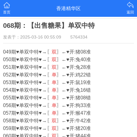
香港精华区
首页
返回
068期：【出售糖果】单双中特
发表于：2025-03-16 00:55:09
5764334
049期♥单双中特♥→〖
双
〗←♥开:猪08准
050期♥单双中特♥→〖
双
〗←♥开:兔40准
051期♥单双中特♥→〖
双
〗←♥开:兔28准
052期♥单双中特♥→〖
单
〗←♥开:鸡22错
053期♥单双中特♥→〖
单
〗←♥开:鼠19准
054期♥单双中特♥→〖
单
〗←♥开:兔16错
055期♥单双中特♥→〖
单
〗←♥开:猪08错
056期♥单双中特♥→〖
单
〗←♥开:狗33准
057期♥单双中特♥→〖
单
〗←♥开:猴47准
058期♥单双中特♥→〖
双
〗←♥开:牛42准
059期♥单双中特♥→〖
双
〗←♥开:猪20准
060期♥单双中特♥→〖
双
〗←♥开:猪44准