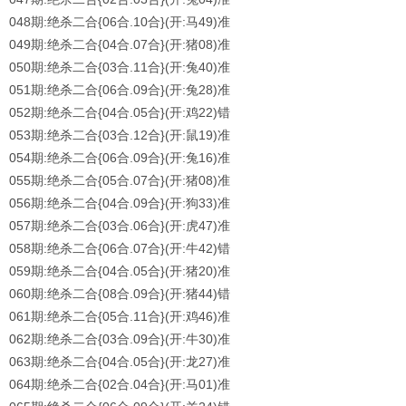
048期:绝杀二合{06合.10合}(开:马49)准
049期:绝杀二合{04合.07合}(开:猪08)准
050期:绝杀二合{03合.11合}(开:兔40)准
051期:绝杀二合{06合.09合}(开:兔28)准
052期:绝杀二合{04合.05合}(开:鸡22)错
053期:绝杀二合{03合.12合}(开:鼠19)准
054期:绝杀二合{06合.09合}(开:兔16)准
055期:绝杀二合{05合.07合}(开:猪08)准
056期:绝杀二合{04合.09合}(开:狗33)准
057期:绝杀二合{03合.06合}(开:虎47)准
058期:绝杀二合{06合.07合}(开:牛42)错
059期:绝杀二合{04合.05合}(开:猪20)准
060期:绝杀二合{08合.09合}(开:猪44)错
061期:绝杀二合{05合.11合}(开:鸡46)准
062期:绝杀二合{03合.09合}(开:牛30)准
063期:绝杀二合{04合.05合}(开:龙27)准
064期:绝杀二合{02合.04合}(开:马01)准