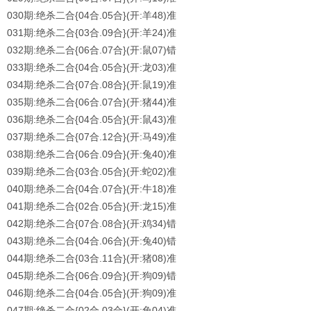
030期:绝杀二合{04合.05合}(开:羊48)准
031期:绝杀二合{03合.09合}(开:羊24)准
032期:绝杀二合{06合.07合}(开:鼠07)错
033期:绝杀二合{04合.05合}(开:龙03)准
034期:绝杀二合{07合.08合}(开:鼠19)准
035期:绝杀二合{06合.07合}(开:猪44)准
036期:绝杀二合{04合.05合}(开:鼠43)准
037期:绝杀二合{07合.12合}(开:马49)准
038期:绝杀二合{06合.09合}(开:兔40)准
039期:绝杀二合{03合.05合}(开:蛇02)准
040期:绝杀二合{04合.07合}(开:牛18)准
041期:绝杀二合{02合.05合}(开:龙15)准
042期:绝杀二合{07合.08合}(开:鸡34)错
043期:绝杀二合{04合.06合}(开:兔40)错
044期:绝杀二合{03合.11合}(开:猪08)准
045期:绝杀二合{06合.09合}(开:狗09)错
046期:绝杀二合{04合.05合}(开:狗09)准
047期:绝杀二合{02合.03合}(开:兔04)准