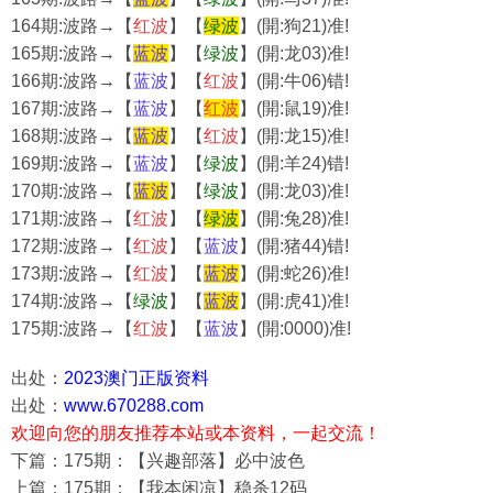
164期:波路→【
红
波
】【
绿
波
】(開:狗21)准!
165期:波路→【
蓝
波
】【
绿
波
】(開:龙03)准!
166期:波路→【
蓝
波
】【
红
波
】(開:牛06)错!
167期:波路→【
蓝
波
】【
红
波
】(開:鼠19)准!
168期:波路→【
蓝
波
】【
红
波
】(開:龙15)准!
169期:波路→【
蓝
波
】【
绿
波
】(開:羊24)错!
170期:波路→【
蓝
波
】【
绿
波
】(開:龙03)准!
171期:波路→【
红
波
】【
绿
波
】(開:兔28)准!
172期:波路→【
红
波
】【
蓝
波
】(開:猪44)错!
173期:波路→【
红
波
】【
蓝
波
】(開:蛇26)准!
174期:波路→【
绿
波
】【
蓝
波
】(開:虎41)准!
175期:波路→【
红
波
】【
蓝
波
】(開:0000)准!
出处：
2023澳门正版资料
出处：
www.670288.com
欢迎向您的朋友推荐本站或本资料，一起交流！
下篇：175期：【兴趣部落】必中波色
上篇：175期：【我本闲凉】稳杀12码