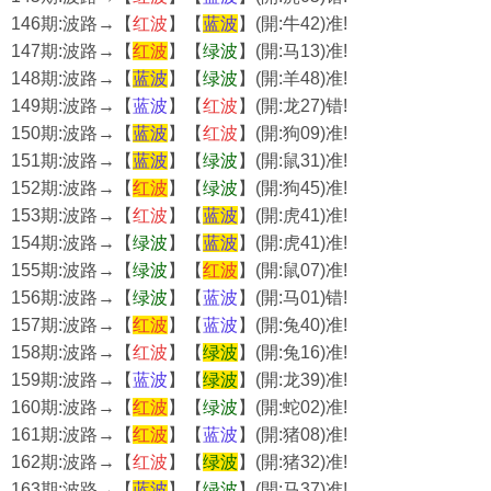
146期:波路→【
红
波
】【
蓝
波
】(開:牛42)准!
147期:波路→【
红
波
】【
绿
波
】(開:马13)准!
148期:波路→【
蓝
波
】【
绿
波
】(開:羊48)准!
149期:波路→【
蓝
波
】【
红
波
】(開:龙27)错!
150期:波路→【
蓝
波
】【
红
波
】(開:狗09)准!
151期:波路→【
蓝
波
】【
绿
波
】(開:鼠31)准!
152期:波路→【
红
波
】【
绿
波
】(開:狗45)准!
153期:波路→【
红
波
】【
蓝
波
】(開:虎41)准!
154期:波路→【
绿
波
】【
蓝
波
】(開:虎41)准!
155期:波路→【
绿
波
】【
红
波
】(開:鼠07)准!
156期:波路→【
绿
波
】【
蓝
波
】(開:马01)错!
157期:波路→【
红
波
】【
蓝
波
】(開:兔40)准!
158期:波路→【
红
波
】【
绿
波
】(開:兔16)准!
159期:波路→【
蓝
波
】【
绿
波
】(開:龙39)准!
160期:波路→【
红
波
】【
绿
波
】(開:蛇02)准!
161期:波路→【
红
波
】【
蓝
波
】(開:猪08)准!
162期:波路→【
红
波
】【
绿
波
】(開:猪32)准!
163期:波路→【
蓝
波
】【
绿
波
】(開:马37)准!