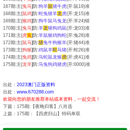
167期:主[
兔马
]
防:
狗羊
鼠
猪牛虎
(开:鼠19)准
168期:主[
鼠鸡
]
防:
蛇兔猪羊
龙
虎
(开:龙15)准
169期:主[
猴鸡
]
防:
狗牛鼠马兔龙
(开:羊24)错
170期:主[
兔马
]
防:
羊
龙
猪狗鸡鼠
(开:龙03)准
171期:主[
虎
兔
]
防:
羊鼠猴鸡狗蛇
(开:兔28)准
172期:主[
鼠马
]
防:
猪
兔牛狗猴羊
(开:猪44)准
173期:主[
狗猴
]
防:
鸡鼠羊
蛇
马猪
(开:蛇26)准
174期:主[
兔鸡
]
防:
马蛇鼠龙猴
虎
(开:虎41)准
175期:主[
龙羊
]
防:
马兔狗鸡猪虎
(开:0000)准
出处：
2023澳门正版资料
出处：
www.670288.com
欢迎向您的朋友推荐本站或本资料，一起交流！
下篇：175期:【夜晚归客】八肖选
上篇：175期：【四虎归山】特码单双